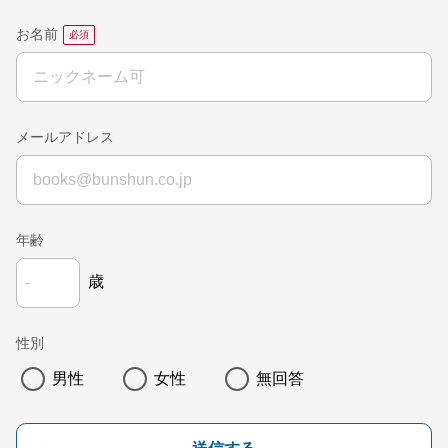
お名前
メールアドレス
年齢
歳
性別
男性
女性
無回答