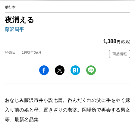
単行本
夜消える
藤沢周平
1,388
円
(税込)
発売日
1995年06月
商品情報
おなじみ藤沢市井小説七篇。呑んだくれの父に手をやく嫁
入り前の娘と母。置きざりの老婆。岡場所で再会する男女
等、最新名品集