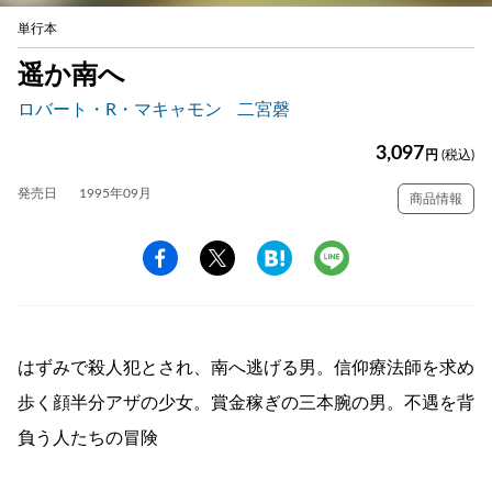
単行本
遥か南へ
ロバート・R・マキャモン
二宮磬
3,097
円
(税込)
発売日
1995年09月
商品情報
はずみで殺人犯とされ、南へ逃げる男。信仰療法師を求め
歩く顔半分アザの少女。賞金稼ぎの三本腕の男。不遇を背
負う人たちの冒険