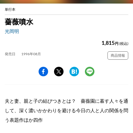
単行本
薔薇噴水
光岡明
1,815
円
(税込)
発売日
1996年08月
商品情報
夫と妻、親と子の結びつきとは？ 薔薇園に暮す人々を通
して、深く濃いかかわりを避ける今日の人と人の関係を問
う表題作ほか四作