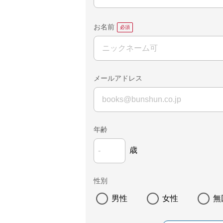
お名前
メールアドレス
年齢
歳
性別
男性
女性
無