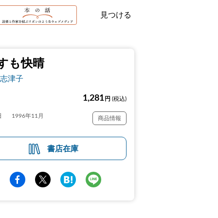
見つける
すも快晴
志津子
1,281
円
(税込)
日
1996年11月
商品情報
書店在庫