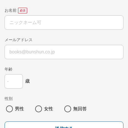
お名前
メールアドレス
年齢
歳
性別
男性
女性
無回答