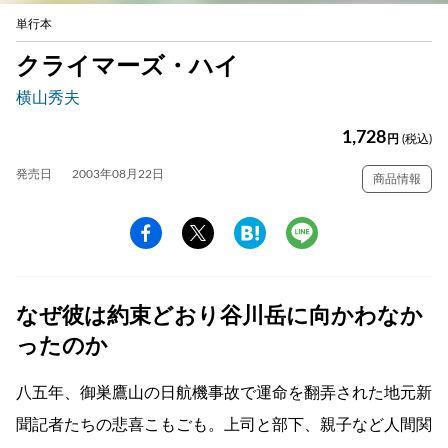
単行本
クライマーズ・ハイ
横山秀夫
1,728
円
(税込)
発売日
2003年08月22日
商品情報
なぜ彼は約束どおり谷川岳に向かわなか
ったのか
八五年、御巣鷹山の日航機事故で運命を翻弄された地元新
聞記者たちの悲喜こもごも。上司と部下、親子など人間関