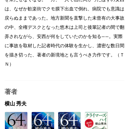
は、なぜか歓楽街でクモ膜下出血で倒れ、病院でも意識は
戻らぬままであった。地方新聞を直撃した未曾有の大事故
の中、全権デスクとなった悠木は上司と後輩記者の間で翻
弄されながら、安西が何をしていたのかを知る——。実際
に事故を取材した記者時代の体験を生かし、濃密な数日間
を描き切った、著者の新境地とも言うべき力作です。（Ｔ
Ｎ）
著者
横山 秀夫