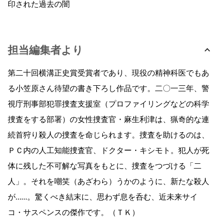
印された過去の闇
担当編集者より
第二十回横溝正史賞受賞者であり、現役の精神科医でもあ
る小笠原さん待望の書き下ろし作品です。二〇一三年、警
視庁刑事部犯罪捜査支援室（プロファイリングなどの科学
捜査をする部署）の女性捜査官・麻生利津は、猟奇的な連
続首狩り殺人の捜査を命じられます。捜査を助けるのは、
ＰＣ内の人工知能捜査官、ドクター・キシモト。犯人が死
体に残した不可解な写真をもとに、捜査をつづける「二
人」。それを嘲笑（あざわら）うかのように、新たな殺人
が……。驚くべき結末に、思わず息を呑む、近未来サイ
コ・サスペンスの傑作です。（ＴＫ）