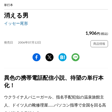
単行本
消える男
イッセー尾形
1,906
円
(税込)
発売日
2006年07月12日
商品情報
異色の携帯電話配信小説、待望の単行本
化！
ウクライナ人バニーガール、指名手配犯似の温泉旅館主
人、ドイツ人の靴修理屋……パソコン指導で全国を回る高