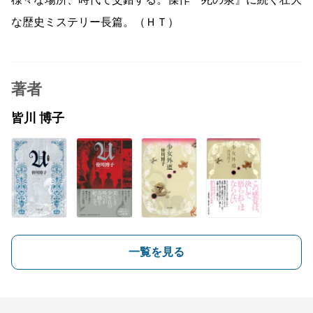
様々な場所、時代で交錯する。傑作『死の泉』に続く壮大
な歴史ミステリー長篇。（ＨＴ）
著者
皆川 博子
一覧を見る