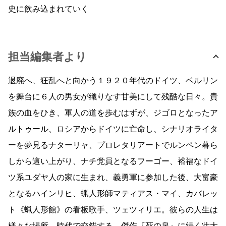
史に飲み込まれていく
担当編集者より
退廃へ、狂乱へと向かう１９２０年代のドイツ、ベルリン
を舞台に６人の男女が織りなす甘美にして残酷な日々。貴
族の血をひき、軍人の道を歩むはずが、ジゴロとなったア
ルトゥール、ロシアからドイツに亡命し、シナリオライタ
ーを夢見るナターリャ、プロレタリアートでルンペン暮ら
しから這い上がり、ナチ党員となるフーゴー、裕福なドイ
ツ系ユダヤ人の家に生まれ、義勇軍に参加した後、大富豪
となるハインリヒ、蝋人形師マティアス・マイ、カバレッ
ト《蝋人形館》の看板歌手、ツェツィリエ。彼らの人生は