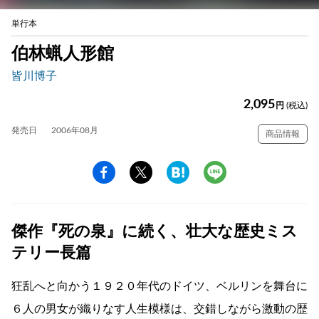
単行本
伯林蝋人形館
皆川博子
2,095
円
(税込)
発売日
2006年08月
商品情報
傑作『死の泉』に続く、壮大な歴史ミス
テリー長篇
狂乱へと向かう１９２０年代のドイツ、ベルリンを舞台に
６人の男女が織りなす人生模様は、交錯しながら激動の歴