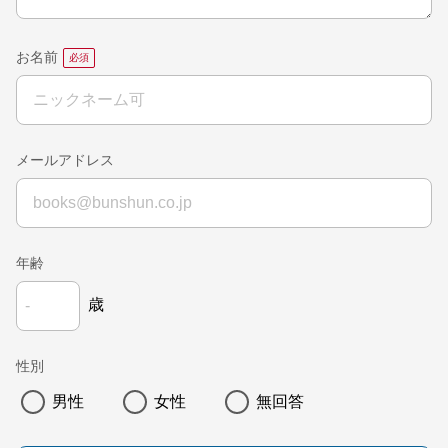
お名前
メールアドレス
年齢
歳
性別
男性
女性
無回答