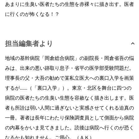
あまりに生臭い医者たちの生態を赤裸々に描き出す。医者
に行くのが怖くなる！？
担当編集者より
地域の基幹病院「岡倉総合病院」の副院長・岡倉省吾の悩
みは、出来の悪い跡取り息子・省平の医学部受験問題だ。
理事長の父・大吾の勧めで某私立医大への裏口入学を画策
するが……（「裏口入学」）。東京・北区を舞台に四つの
病院の医者たちの生臭い生態を容赦なく描き出します。医
者も所詮は弱い人間に過ぎないと実感させてくれる迫真の
一冊。著者は長年にわたり保険調査員として側面から病院
の内幕をかいま見てきました。読後は病院へ行くのが恐く
なるかも知れません。ご用心。（ＡＫ）