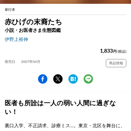
単行本
赤ひげの末裔たち
小説・お医者さま生態図鑑
伊野上裕伸
1,833
円
(税込)
発売日
2007年04月
商品情報
医者も所詮は一人の弱い人間に過ぎな
い！
裏口入学、不正請求、診療ミス…。東京・北区を舞台に、