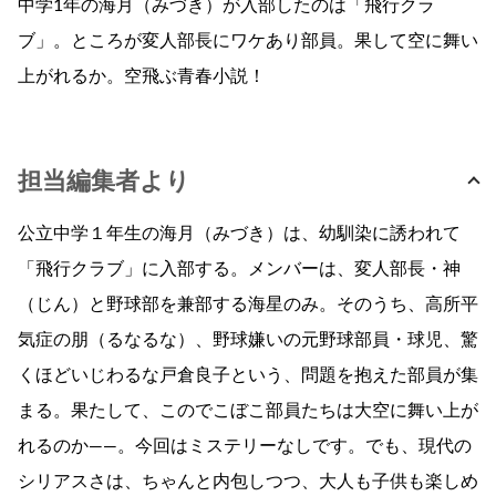
中学1年の海月（みづき）が入部したのは「飛行クラ
ブ」。ところが変人部長にワケあり部員。果して空に舞い
上がれるか。空飛ぶ青春小説！
担当編集者より
公立中学１年生の海月（みづき）は、幼馴染に誘われて
「飛行クラブ」に入部する。メンバーは、変人部長・神
（じん）と野球部を兼部する海星のみ。そのうち、高所平
気症の朋（るなるな）、野球嫌いの元野球部員・球児、驚
くほどいじわるな戸倉良子という、問題を抱えた部員が集
まる。果たして、このでこぼこ部員たちは大空に舞い上が
れるのか——。今回はミステリーなしです。でも、現代の
シリアスさは、ちゃんと内包しつつ、大人も子供も楽しめ