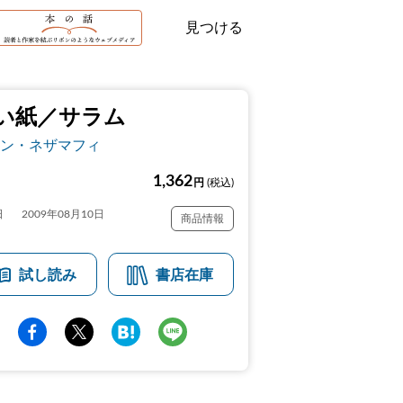
見つける
い紙／サラム
ン・ネザマフィ
1,362
円
(税込)
日
2009年08月10日
商品情報
試し読み
書店在庫