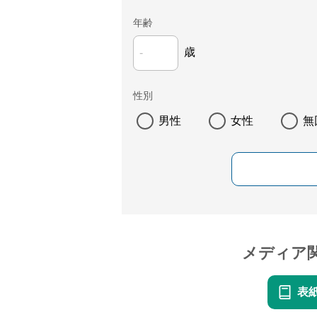
年齢
歳
性別
男性
女性
無
メディア
表