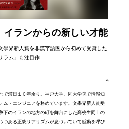
、イランからの新しい才能
文學界新人賞を非漢字語圏から初めて受賞した
サラム」も注目作
れで滞日１０年余り。神戸大学、同大学院で情報知
テム・エンジニアを務めています。文學界新人賞受
争下のイランの地方の町を舞台にした高校生同士の
つつある正統リアリズムが息づいていて感動を呼び