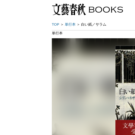
TOP
単行本
白い紙／サラム
単行本