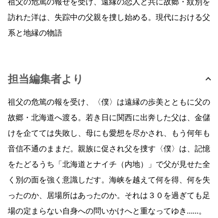
祖父の危篤の報せを受け、遠縁の恋人と共に故郷・紋別を
訪れた洋は、失踪中の父親を捜し始める。現代における父
系と地縁の物語
担当編集者より
祖父の危篤の報を受け、〈僕〉は遠縁の歩美とともに父の
故郷・北海道へ渡る。若き日に関西に出奔した父は、金儲
けを企てては失敗し、母にも愛想を尽かされ、もう何年も
音信不通のままだ。親族に促され父を捜す〈僕〉は、記憶
をたどるうち「北海道とナイチ（内地）」で父が見せた全
く別の面を強く意識しだす。海峡を越えて何を得、何を失
ったのか、居場所はあったのか。それは３０を過ぎても足
場の定まらない自身への問いかけへと重なってゆき……。