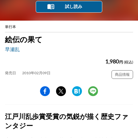
試し読み
単行本
絵伝の果て
早瀬乱
1,980
円
(税込)
発売日
2010年02月09日
商品情報
江戸川乱歩賞受賞の気鋭が描く歴史ファ
ンタジー