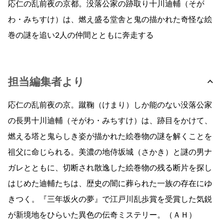
応仁の乱前夜の京都。没落公家の跡取り十川迪輔（そが
わ・みちすけ）は、燃え盛る堂舎と鬼の描かれた奇怪な絵
巻の謎を追い2人の仲間とともに奔走する
担当編集者より
応仁の乱前夜の京。蹴鞠（けまり）しか能のない没落公家
の長男十川迪輔（そがわ・みちすけ）は、跡目をかけて、
燃える塔と鬼らしき姿が描かれた絵巻物の謎を解くことを
祖父に命じられる。美濃の地侍坂城（さかき）と謎の男ナ
ガレとともに、切断され散逸した絵巻物の残る断片を探し
はじめた迪輔たちは、歴史の闇に葬られた一族の存在にゆ
きつく。『三年坂火の夢』で江戸川乱歩賞を受賞した気鋭
が新境地をひらいた異色の伝奇ミステリー。（ＡＨ）