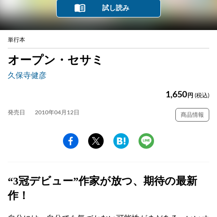
試し読み
単行本
オープン・セサミ
久保寺健彦
1,650
円
(税込)
発売日
2010年04月12日
商品情報
“3冠デビュー”作家が放つ、期待の最新
作！