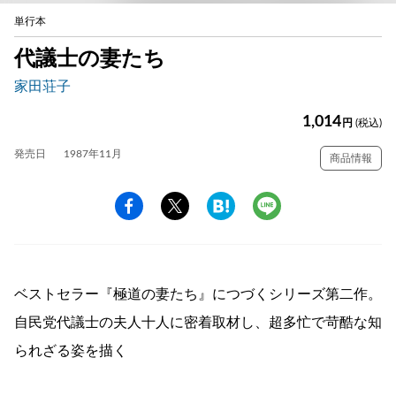
単行本
代議士の妻たち
家田荘子
1,014
円
(税込)
発売日
1987年11月
商品情報
ベストセラー『極道の妻たち』につづくシリーズ第二作。
自民党代議士の夫人十人に密着取材し、超多忙で苛酷な知
られざる姿を描く