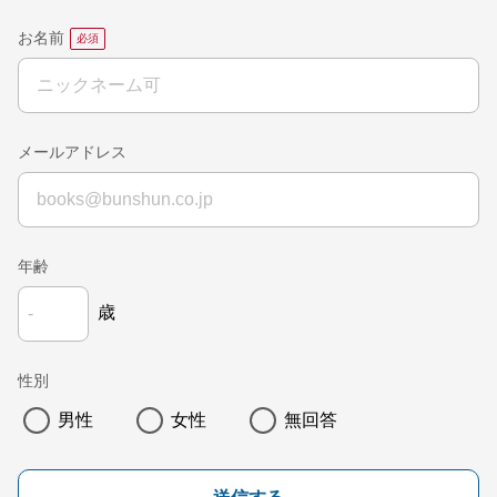
お名前
メールアドレス
年齢
歳
性別
男性
女性
無回答