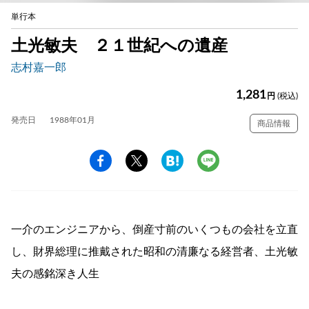
単行本
土光敏夫 ２１世紀への遺産
志村嘉一郎
1,281
円
(税込)
発売日
1988年01月
商品情報
一介のエンジニアから、倒産寸前のいくつもの会社を立直
し、財界総理に推戴された昭和の清廉なる経営者、土光敏
夫の感銘深き人生