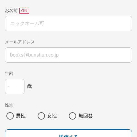
お名前
メールアドレス
年齢
歳
性別
男性
女性
無回答