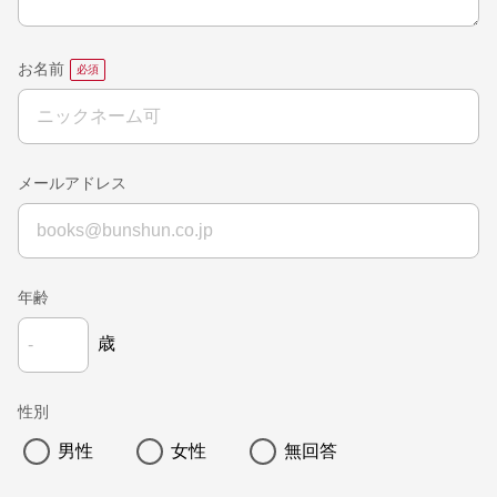
お名前
メールアドレス
年齢
歳
性別
男性
女性
無回答