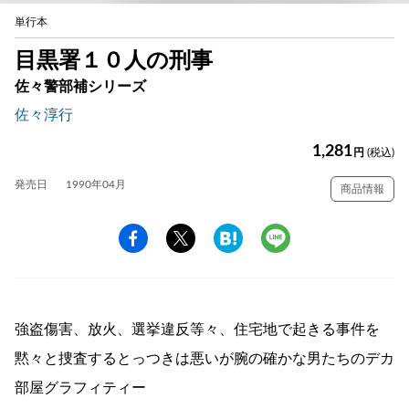
単行本
目黒署１０人の刑事
佐々警部補シリーズ
佐々淳行
1,281
円
(税込)
発売日
1990年04月
商品情報
強盗傷害、放火、選挙違反等々、住宅地で起きる事件を
黙々と捜査するとっつきは悪いが腕の確かな男たちのデカ
部屋グラフィティー