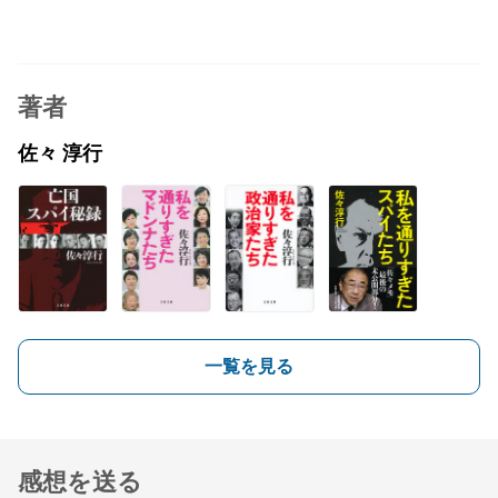
著者
佐々 淳行
一覧を見る
感想を送る