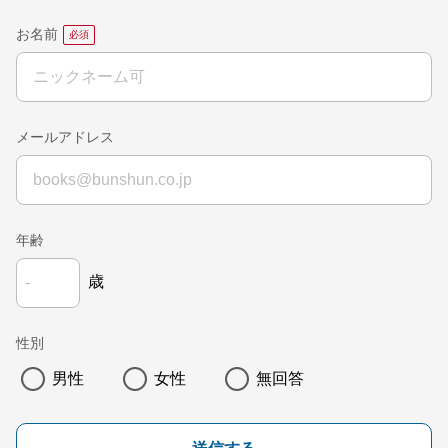
お名前
メールアドレス
年齢
歳
性別
男性
女性
無回答