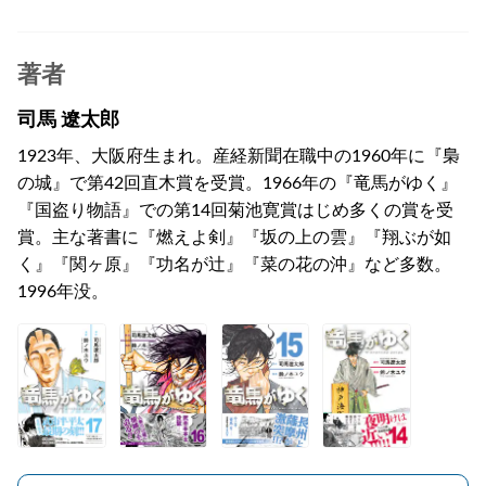
著者
司馬 遼太郎
1923年、大阪府生まれ。産経新聞在職中の1960年に『梟
の城』で第42回直木賞を受賞。1966年の『竜馬がゆく』
『国盗り物語』での第14回菊池寛賞はじめ多くの賞を受
賞。主な著書に『燃えよ剣』『坂の上の雲』『翔ぶが如
く』『関ヶ原』『功名が辻』『菜の花の沖』など多数。
1996年没。