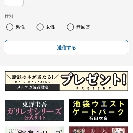
性別
男性
女性
無回答
送信する