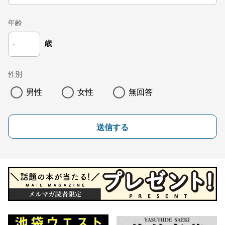
年齢
歳
性別
男性
女性
無回答
送信する