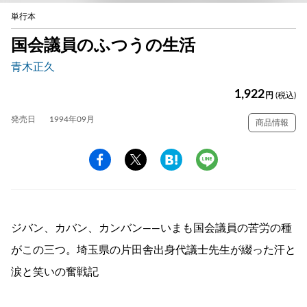
単行本
国会議員のふつうの生活
青木正久
1,922
円
(税込)
発売日
1994年09月
商品情報
ジバン、カバン、カンバン――いまも国会議員の苦労の種
がこの三つ。埼玉県の片田舎出身代議士先生が綴った汗と
涙と笑いの奮戦記