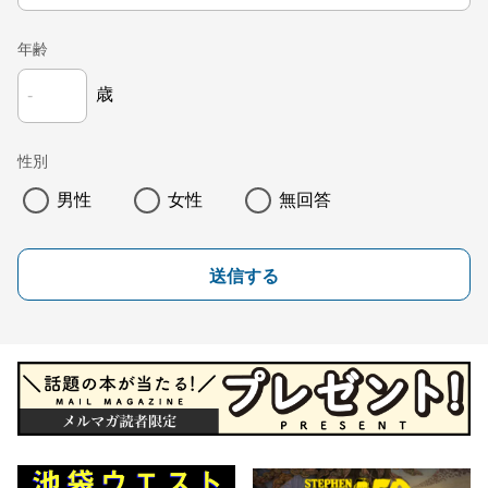
年齢
歳
性別
男性
女性
無回答
送信する