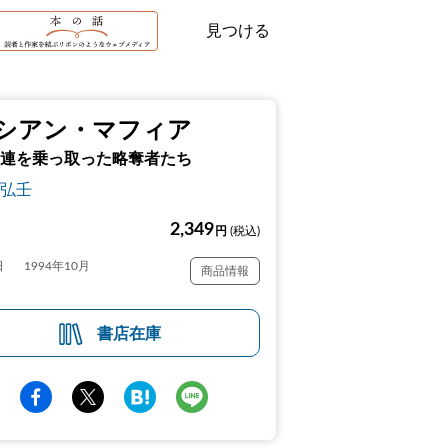
見つける
シアン・マフィア
連を乗っ取った略奪者たち
弘壬
2,349
円
(税込)
日
1994年10月
商品情報
書店在庫