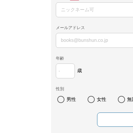
メールアドレス
年齢
歳
性別
男性
女性
無