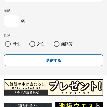
年齢
歳
性別
男性
女性
無回答
送信する