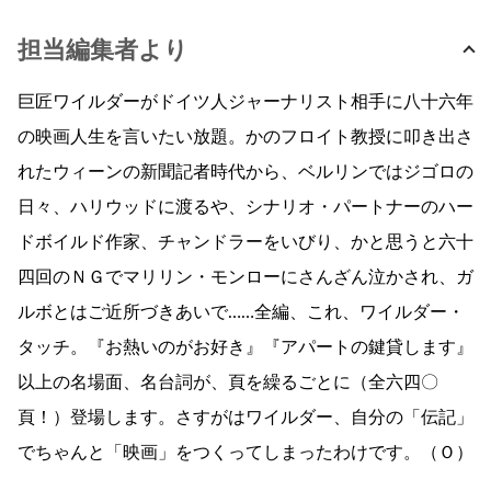
担当編集者より
巨匠ワイルダーがドイツ人ジャーナリスト相手に八十六年
の映画人生を言いたい放題。かのフロイト教授に叩き出さ
れたウィーンの新聞記者時代から、ベルリンではジゴロの
日々、ハリウッドに渡るや、シナリオ・パートナーのハー
ドボイルド作家、チャンドラーをいびり、かと思うと六十
四回のＮＧでマリリン・モンローにさんざん泣かされ、ガ
ルボとはご近所づきあいで……全編、これ、ワイルダー・
タッチ。『お熱いのがお好き』『アパートの鍵貸します』
以上の名場面、名台詞が、頁を繰るごとに（全六四〇
頁！）登場します。さすがはワイルダー、自分の「伝記」
でちゃんと「映画」をつくってしまったわけです。（Ｏ）