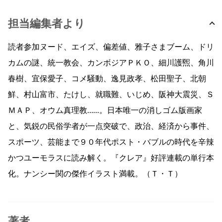
担当編集者より
読者参加ヌード、エイズ、偏差値、雅子さまブーム、ドリ
カムの謎、統一教会、カンボジアＰＫＯ、細川護煕、角川
春樹、宜保愛子、コメ騒動、逸見政孝、松田聖子、北朝
鮮、村山富市、たけし、就職難、いじめ、阪神大震災、Ｓ
ＭＡＰ、オウム真理教……。日本唯一の消しゴム版画家
と、気鋭の民俗学者が一点突破で、政治、経済から事件、
スポーツ、芸能まで９０年代ポスト・バブルの時代を辛辣
かつユーモラスに読み解く。『クレア』好評連載の単行本
化。ナンシー関の傑作イラスト満載。（Ｔ・Ｔ）
著者