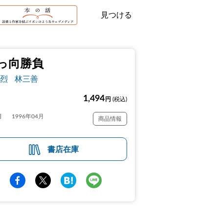
見つける
っ向勝負
烈
林三善
1,494
円
(税込)
日
1996年04月
商品情報
書店在庫