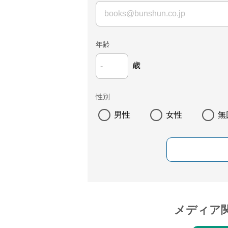
年齢
歳
性別
男性
女性
無
メディア