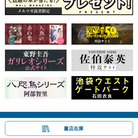
会社概要
自費出版のご案内
お問合せ
書店在庫
株式会社文藝春秋
文春オンライン
Number Web
CREA WEB
Copyright © Bungeishunju Ltd.