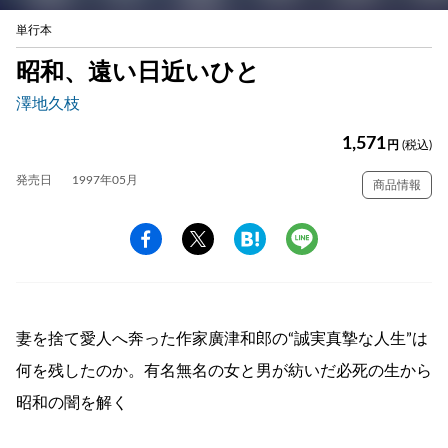
単行本
昭和、遠い日近いひと
澤地久枝
1,571
円
(税込)
発売日
1997年05月
商品情報
妻を捨て愛人へ奔った作家廣津和郎の“誠実真摯な人生”は
何を残したのか。有名無名の女と男が紡いだ必死の生から
昭和の闇を解く