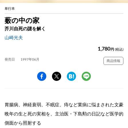
単行本
薮の中の家
芥川自死の謎を解く
山崎光夫
1,780
円
(税込)
発売日
1997年06月
商品情報
胃腸病、神経衰弱、不眠症、痔など業病に悩まされた文豪
晩年の生と死の実相を、主治医・下島勲の日記など医学的
側面から照射する