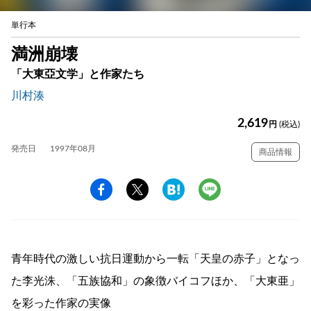
単行本
満洲崩壊
「大東亞文学」と作家たち
川村湊
2,619
円
(税込)
発売日
1997年08月
商品情報
青年時代の激しい抗日運動から一転「天皇の赤子」となっ
た李光洙、「五族協和」の象徴バイコフほか、「大東亜」
を彩った作家の実像