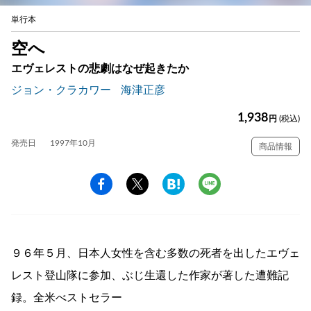
単行本
空へ
エヴェレストの悲劇はなぜ起きたか
ジョン・クラカワー
海津正彦
1,938
円
(税込)
発売日
1997年10月
商品情報
９６年５月、日本人女性を含む多数の死者を出したエヴェ
レスト登山隊に参加、ぶじ生還した作家が著した遭難記
録。全米べストセラー