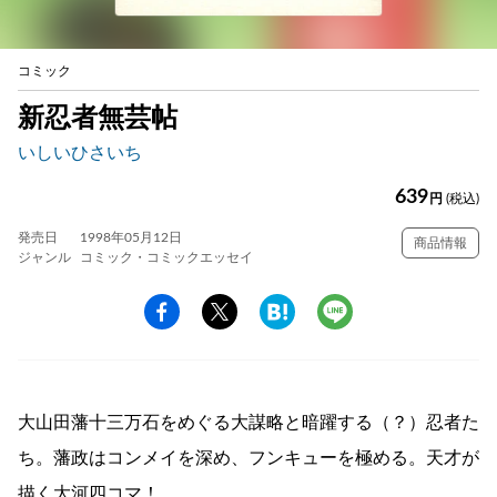
コミック
新忍者無芸帖
いしいひさいち
639
円
(税込)
発売日
1998年05月12日
商品情報
ジャンル
コミック・コミックエッセイ
大山田藩十三万石をめぐる大謀略と暗躍する（？）忍者た
ち。藩政はコンメイを深め、フンキューを極める。天才が
描く大河四コマ！