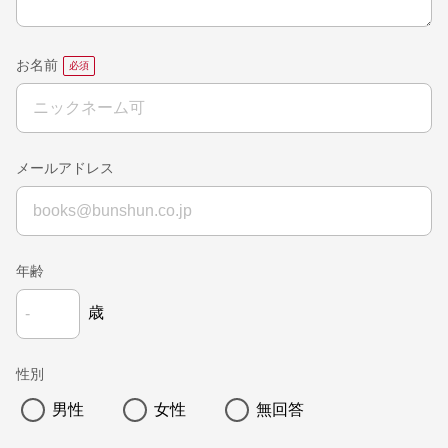
お名前
メールアドレス
年齢
歳
性別
男性
女性
無回答