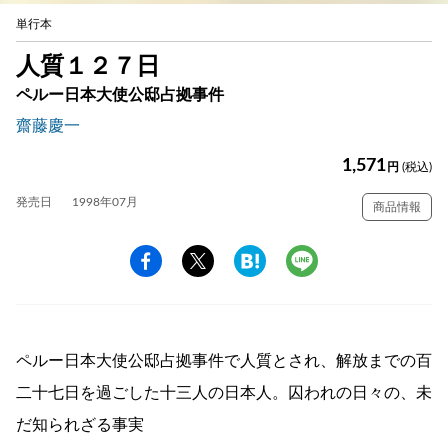
単行本
人質１２７日
ペルー日本大使公邸占拠事件
齋藤慶一
1,571
円
(税込)
発売日
1998年07月
商品情報
ペルー日本大使公邸占拠事件で人質とされ、解放までの百
二十七日を過ごした十三人の日本人。囚われの日々の、未
だ知られざる事実