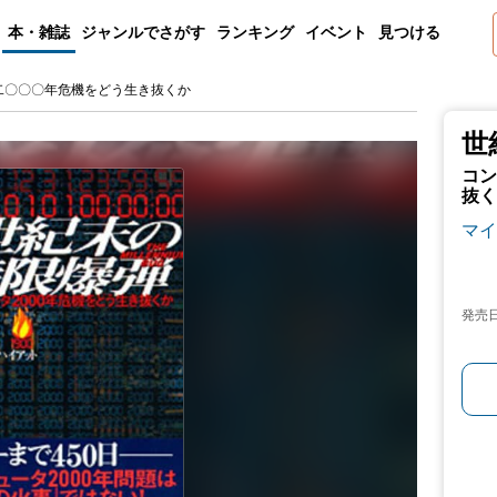
本・雑誌
ジャンルでさがす
ランキング
イベント
見つける
二〇〇〇年危機をどう生き抜くか
世
コン
抜く
マイ
発売