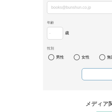
年齢
歳
性別
男性
女性
無
メディア