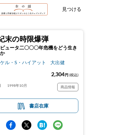
見つける
紀末の時限爆弾
ピュータ二〇〇〇年危機をどう生き
か
ケル・S・ハイアット
大出健
2,304
円
(税込)
日
1998年10月
商品情報
書店在庫