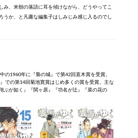
しみ、米朝の落語に耳を傾けながら、どうやってこ
ろうか、と凡庸な編集子はしみじみ感じ入るのでし
中の1960年に『梟の城』で第42回直木賞を受賞。
語』での第14回菊池寛賞はじめ多くの賞を受賞。主な
翔ぶが如く』『関ヶ原』『功名が辻』『菜の花の