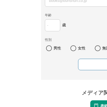
年齢
歳
性別
男性
女性
無
メディア
表