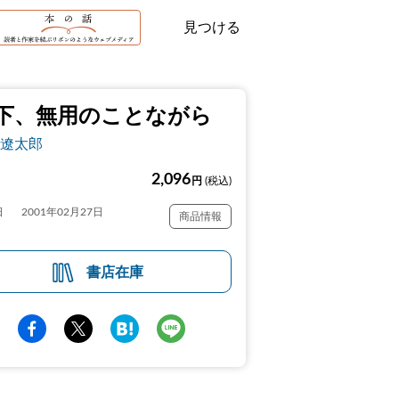
見つける
下、無用のことながら
遼太郎
2,096
円
(税込)
日
2001年02月27日
商品情報
書店在庫