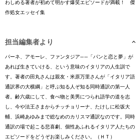
わしめる著者が初めて明かす爆笑エピソードが満載！ 傑
作処女エッセイ集
担当編集者より
パーネ、アモーレ、ファンタジア――「パンと恋と夢」が
あれば生きていける、という意味のイタリアの人生訓で
す。著者の田丸さんは親友・米原万里さんが「イタリア語
通訳界の大横綱」と呼ぶ知る人ぞ知る同時通訳の第一人
者。齢六歳にして、食べ物と美男につられ語学の道を志
し、今や法王さまからチッチョリーナ、たけしに松坂大
輔、浜崎あゆみまで総なめのカリスマ通訳なのです。同時
通訳の場で起こる悲喜劇、個性あふれるイタリア人たちの
エピソードをどうぞお楽しみください。（ＨＴ）