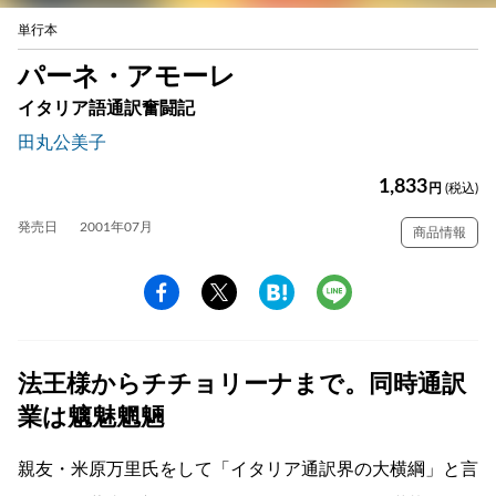
単行本
パーネ・アモーレ
イタリア語通訳奮闘記
田丸公美子
1,833
円
(税込)
発売日
2001年07月
商品情報
法王様からチチョリーナまで。同時通訳
業は魑魅魍魎
親友・米原万里氏をして「イタリア通訳界の大横綱」と言