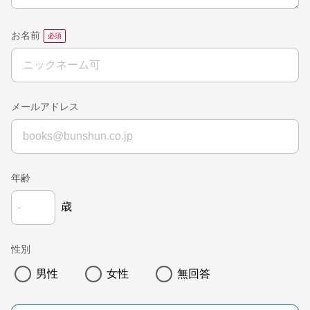
お名前
メールアドレス
年齢
歳
性別
男性
女性
無回答