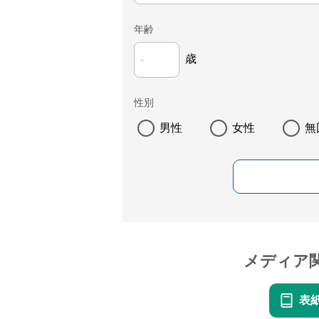
年齢
歳
性別
男性
女性
無
メディア
表