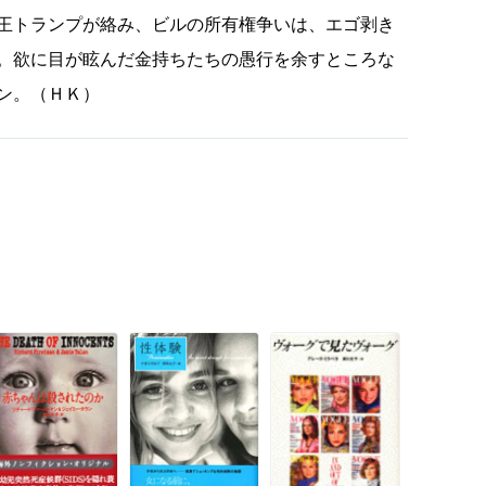
王トランプが絡み、ビルの所有権争いは、エゴ剥き
。欲に目が眩んだ金持ちたちの愚行を余すところな
ン。（ＨＫ）