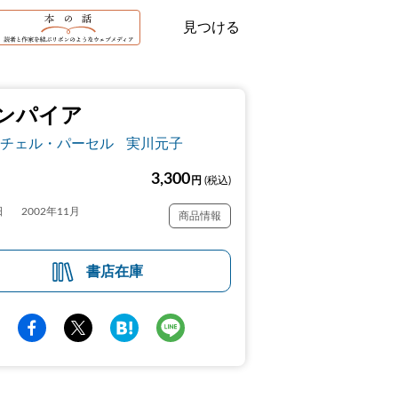
見つける
ンパイア
チェル・パーセル
実川元子
3,300
円
(税込)
日
2002年11月
商品情報
書店在庫