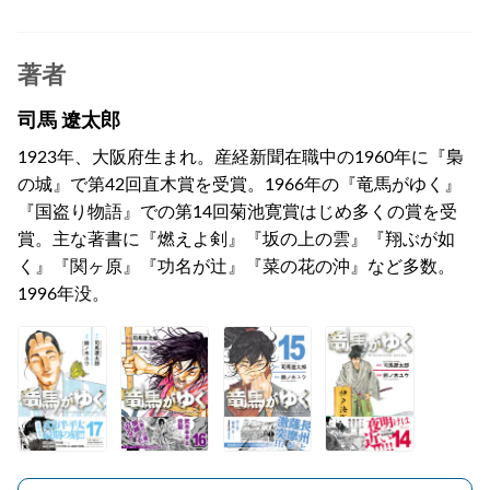
著者
司馬 遼太郎
1923年、大阪府生まれ。産経新聞在職中の1960年に『梟
の城』で第42回直木賞を受賞。1966年の『竜馬がゆく』
『国盗り物語』での第14回菊池寛賞はじめ多くの賞を受
賞。主な著書に『燃えよ剣』『坂の上の雲』『翔ぶが如
く』『関ヶ原』『功名が辻』『菜の花の沖』など多数。
1996年没。