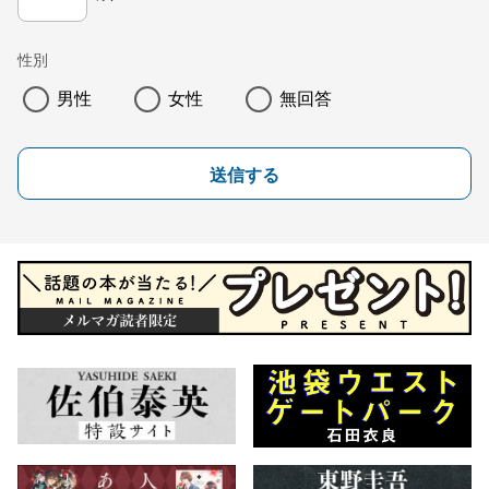
性別
男性
女性
無回答
送信する