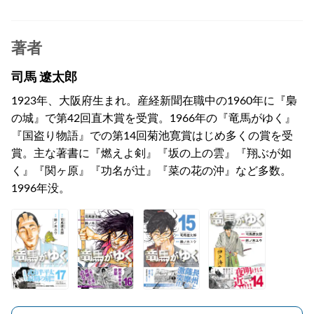
著者
司馬 遼太郎
1923年、大阪府生まれ。産経新聞在職中の1960年に『梟
の城』で第42回直木賞を受賞。1966年の『竜馬がゆく』
『国盗り物語』での第14回菊池寛賞はじめ多くの賞を受
賞。主な著書に『燃えよ剣』『坂の上の雲』『翔ぶが如
く』『関ヶ原』『功名が辻』『菜の花の沖』など多数。
1996年没。