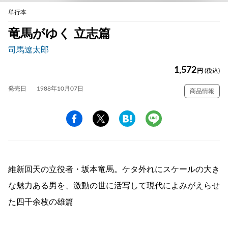
単行本
竜馬がゆく 立志篇
司馬遼太郎
1,572
円
(税込)
発売日
1988年10月07日
商品情報
維新回天の立役者・坂本竜馬。ケタ外れにスケールの大き
な魅力ある男を、激動の世に活写して現代によみがえらせ
た四千余枚の雄篇