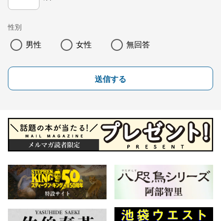
性別
男性
女性
無回答
送信する