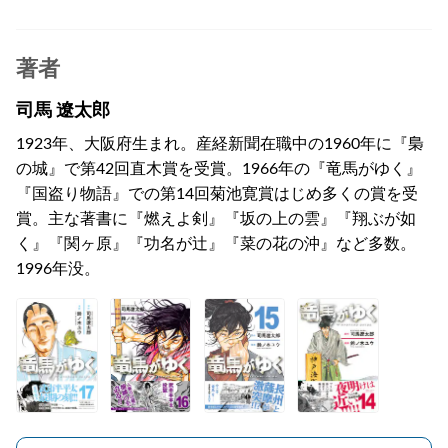
著者
司馬 遼太郎
1923年、大阪府生まれ。産経新聞在職中の1960年に『梟
の城』で第42回直木賞を受賞。1966年の『竜馬がゆく』
『国盗り物語』での第14回菊池寛賞はじめ多くの賞を受
賞。主な著書に『燃えよ剣』『坂の上の雲』『翔ぶが如
く』『関ヶ原』『功名が辻』『菜の花の沖』など多数。
1996年没。