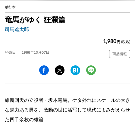
単行本
竜馬がゆく 狂瀾篇
司馬遼太郎
1,980
円
(税込)
発売日
1988年10月07日
商品情報
維新回天の立役者・坂本竜馬。ケタ外れにスケールの大き
な魅力ある男を、激動の世に活写して現代によみがえらせ
た四千余枚の雄篇