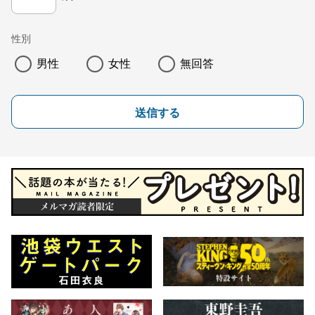
性別
男性
女性
無回答
送信する