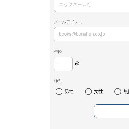
メールアドレス
年齢
歳
性別
男性
女性
無