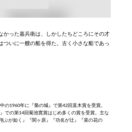
なかった嘉兵衛は、しかしたちどころにその才
はついに一艘の船を得た。古く小さな船であっ
中の1960年に『梟の城』で第42回直木賞を受賞。
語』での第14回菊池寛賞はじめ多くの賞を受賞。主な
翔ぶが如く』『関ヶ原』『功名が辻』『菜の花の