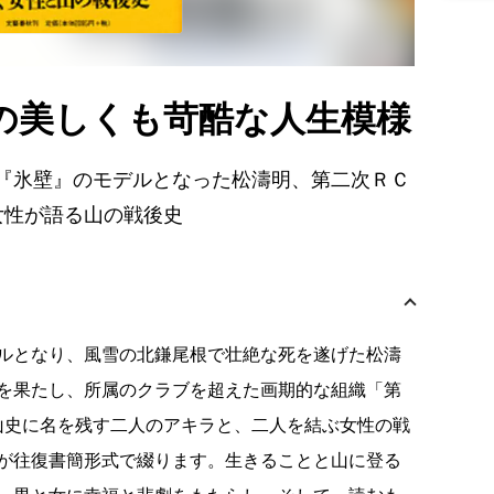
の美しくも苛酷な人生模様
『氷壁』のモデルとなった松濤明、第二次ＲＣ
女性が語る山の戦後史
ルとなり、風雪の北鎌尾根で壮絶な死を遂げた松濤
を果たし、所属のクラブを超えた画期的な組織「第
山史に名を残す二人のアキラと、二人を結ぶ女性の戦
が往復書簡形式で綴ります。生きることと山に登る