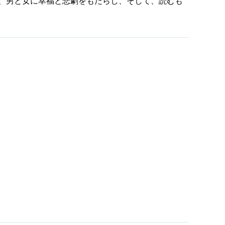
、男と女に幸福と悲劇をもたらし、そして、読むも