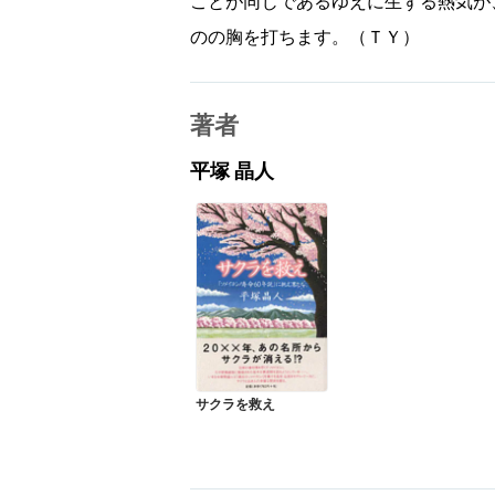
ことが同じであるゆえに生ずる熱気が
のの胸を打ちます。（ＴＹ）
著者
平塚 晶人
サクラを救え