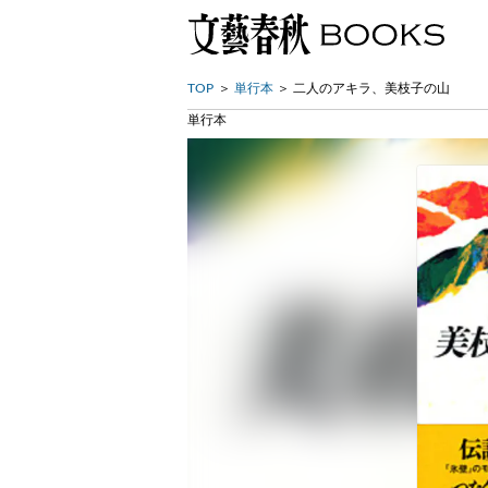
TOP
単行本
二人のアキラ、美枝子の山
単行本