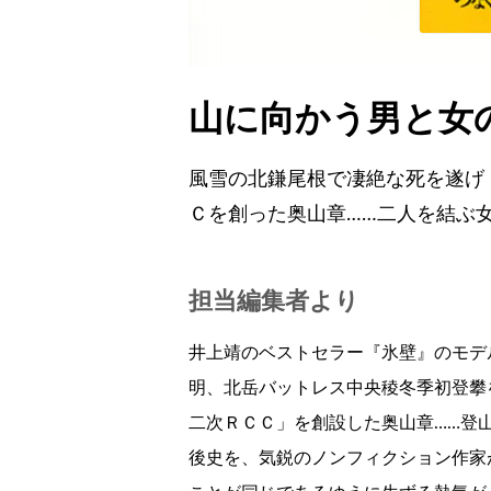
山に向かう男と女
風雪の北鎌尾根で凄絶な死を遂げ
Ｃを創った奥山章……二人を結ぶ
担当編集者より
井上靖のベストセラー『氷壁』のモデ
明、北岳バットレス中央稜冬季初登攀
二次ＲＣＣ」を創設した奥山章……登
後史を、気鋭のノンフィクション作家