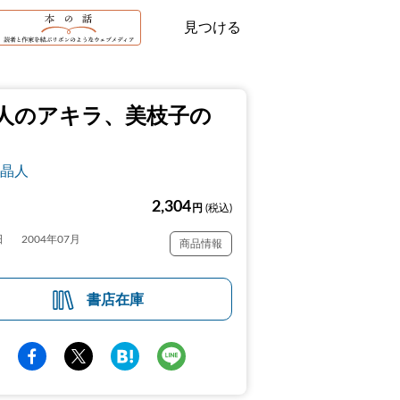
見つける
人のアキラ、美枝子の
晶人
2,304
円
(税込)
日
2004年07月
商品情報
書店在庫