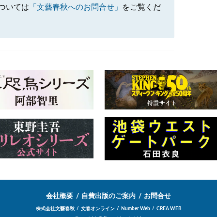
ついては
「文藝春秋へのお問合せ」
をご覧くだ
会社概要
自費出版のご案内
お問合せ
株式会社文藝春秋
文春オンライン
Number Web
CREA WEB