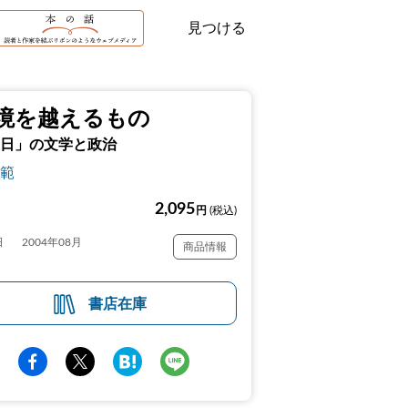
見つける
境を越えるもの
日」の文学と政治
範
2,095
円
(税込)
日
2004年08月
商品情報
書店在庫