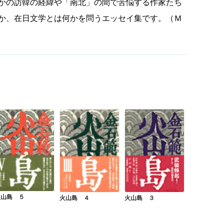
かの訪韓の経緯や「南北」の間で苦悩する作家たち
か、在日文学とは何かを問うエッセイ集です。（Ｍ
火山島 ５
火山島 ４
火山島 ３