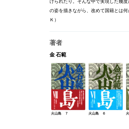
けられたり。そんな中で実現した幾度
の姿を描きながら、改めて国籍とは何
Ｋ）
著者
金 石範
火山島 ７
火山島 ６