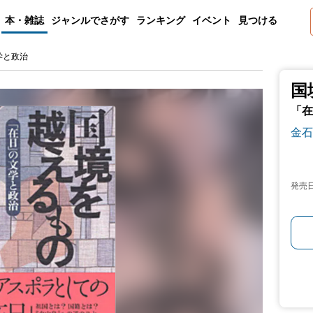
本・雑誌
ジャンルでさがす
ランキング
イベント
見つける
学と政治
国
「在
金石
発売