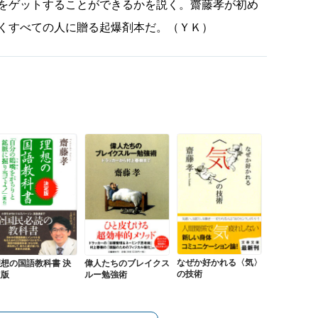
をゲットすることができるかを説く。齋藤孝が初め
くすべての人に贈る起爆剤本だ。（ＹＫ）
なぜか好かれる〈気〉
偉人たちのブレイクス
理想の国語教科書 決
の技術
ルー勉強術
定版