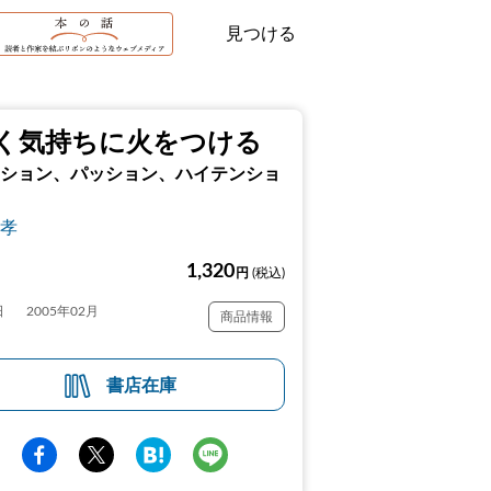
見つける
く気持ちに火をつける
ション、パッション、ハイテンショ
孝
1,320
円
(税込)
日
2005年02月
商品情報
書店在庫