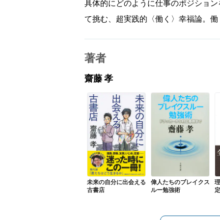
具体的にどのように仕事のポジション
て挑む、超実践的〈働く〉幸福論。働
著者
齋藤 孝
未来の自分に出会える
偉人たちのブレイクス
古書店
ルー勉強術