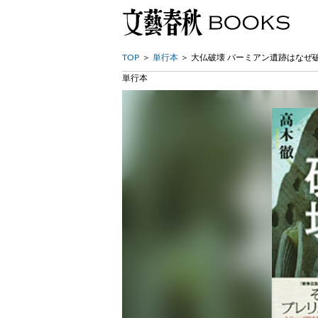
TOP
単行本
大仏破壊 バーミアン遺跡はなぜ
単行本