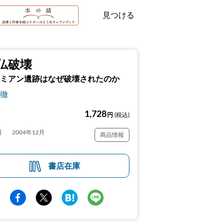
見つける
仏破壊
ミアン遺跡はなぜ破壊されたのか
徹
1,728
円
(税込)
日
2004年12月
商品情報
書店在庫