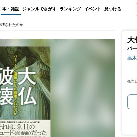
本・雑誌
ジャンルでさがす
ランキング
イベント
見つける
破壊されたのか
大
バー
高木
発売