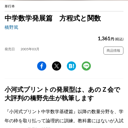
単行本
中学数学発展篇 方程式と関数
橋野篤
1,361
円
(税込)
発売日
2005年03月
商品情報
小河式プリントの発展型は、あのＺ会で
大評判の橋野先生が執筆します
『小河式プリント中学数学基礎篇』以降の数量分野を、学
年の枠を取り払って論理的に訓練。教科書にはないが入試