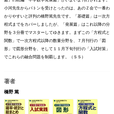
小河先生からバトンを受けとったのは、あのＺ会で一番わ
かりやすいと評判の橋野篤先生です。「基礎篇」は一次方
程式までをカバーしましたが、「発展篇」はこれ以降の分
野を３分冊でマスターしてゆきます。まずこの「方程式と
関数」で一次方程式以降の数量分野を、７月刊行の「図
形」で図形分野を、そして１１月下旬刊行の「入試対策」
でこれらの融合問題を制覇します。（ＳＳ）
著者
橋野 篤