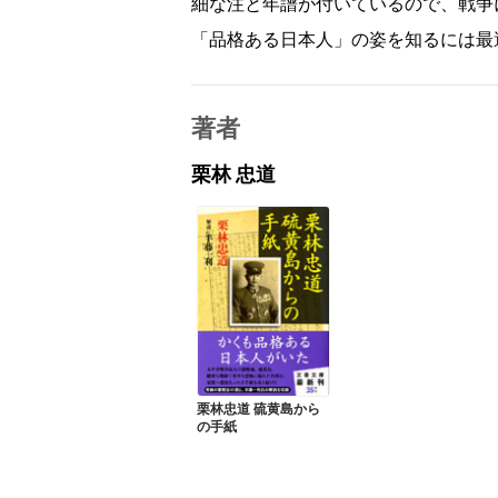
細な注と年譜が付いているので、戦争
「品格ある日本人」の姿を知るには最
著者
栗林 忠道
栗林忠道 硫黄島から
の手紙