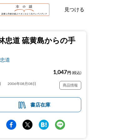
見つける
林忠道 硫黄島からの手
忠道
1,047
円
(税込)
日
2006年08月08日
商品情報
書店在庫